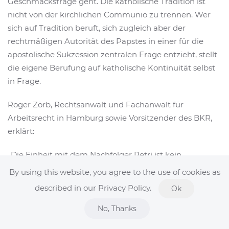
Geschmacksfrage geht. Die katholische Tradition ist
nicht von der kirchlichen Communio zu trennen. Wer
sich auf Tradition beruft, sich zugleich aber der
rechtmäßigen Autorität des Papstes in einer für die
apostolische Sukzession zentralen Frage entzieht, stellt
die eigene Berufung auf katholische Kontinuität selbst
in Frage.
Roger Zörb, Rechtsanwalt und Fachanwalt für
Arbeitsrecht in Hamburg sowie Vorsitzender des BKR,
erklärt:
„Die Einheit mit dem Nachfolger Petri ist kein
äußerliches Ordnungselement, das man bei Bedarf
By using this website, you agree to the use of cookies as
suspendieren kann. Sie gehört zur Verfassung der
described in our Privacy Policy.
Ok
katholischen Kirche. Eine Bischofsweihe gegen den
erklärten Willen des Papstes ist daher kein Zeichen
No, Thanks
besonderer Treue zur Tradition, sondern ein Akt des