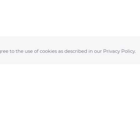
ottom"
ree to the use of cookies as described in our Privacy Policy.
Bund Katholischer Rechtsanwälte e.V.
Bundesgeschäftsstelle
Georgstr. 18
50676 Köln
Telefon: 0221/272 37-77
Telefax: 0221/272 37-27