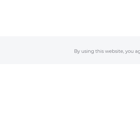
Builder only supported on "top" and "b
By using this website, you ag
Impressum
Datenschutz
Links & Partner