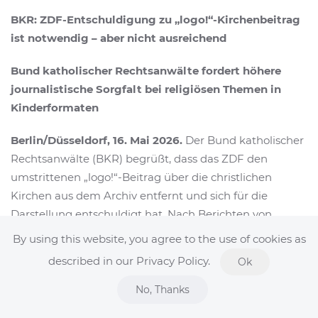
BKR: ZDF-Entschuldigung zu „logo!“-Kirchenbeitrag
ist notwendig – aber nicht ausreichend
Bund katholischer Rechtsanwälte fordert höhere
journalistische Sorgfalt bei religiösen Themen in
Kinderformaten
Berlin/Düsseldorf, 16. Mai 2026.
Der Bund katholischer
Rechtsanwälte (BKR) begrüßt, dass das ZDF den
umstrittenen „logo!“-Beitrag über die christlichen
Kirchen aus dem Archiv entfernt und sich für die
Darstellung entschuldigt hat. Nach Berichten von
katholisch.de
hatte ZDF-Intendant Norbert Himmler
By using this website, you agree to the use of cookies as
eingeräumt, dass die Kombination eines positiv
described in our Privacy Policy.
Ok
konnotierten Beitrags zum Ramadan-Ende mit einem
stark kritisch fokussierten Erklärstück zur Geschichte
No, Thanks
der Kirchen den Eindruck einer beabsichtigten