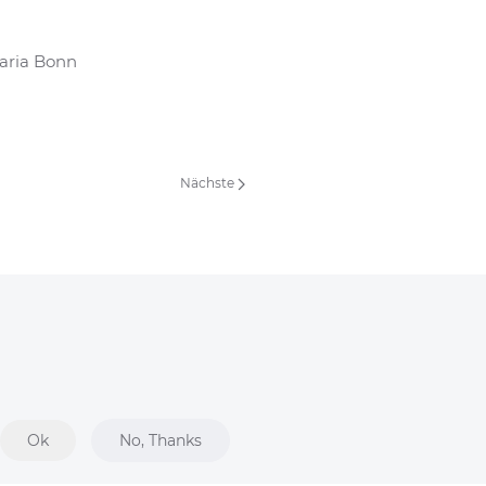
aria Bonn
Nächste
Bürozeiten:
Ok
No, Thanks
Montag bis Donnerstag:
9:00 Uhr bis 16:00 Uhr