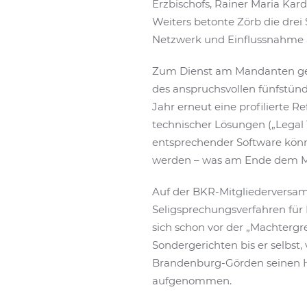
Erzbischofs, Rainer Maria Kar
Weiters betonte Zörb die dre
Netzwerk und Einflussnahme au
Zum Dienst am Mandanten geh
des anspruchsvollen fünfstün
Jahr erneut eine profilierte R
technischer Lösungen („Legal 
entsprechender Software könne
werden – was am Ende dem M
Auf der BKR-Mitgliederversam
Seligsprechungsverfahren für 
sich schon vor der „Machtergr
Sondergerichten bis er selbst
Brandenburg-Görden seinen He
aufgenommen.