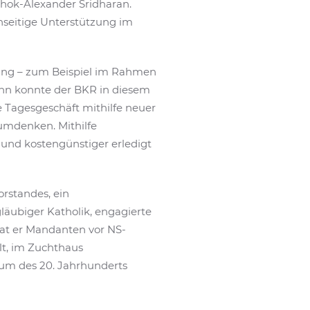
shok-Alexander Sridharan.
nseitige Unterstützung im
ung – zum Beispiel im Rahmen
ann konnte der BKR in diesem
he Tagesgeschäft mithilfe neuer
 umdenken. Mithilfe
 und kostengünstiger erledigt
rstandes, ein
läubiger Katholik, engagierte
trat er Mandanten vor NS-
lt, im Zuchthaus
um des 20. Jahrhunderts