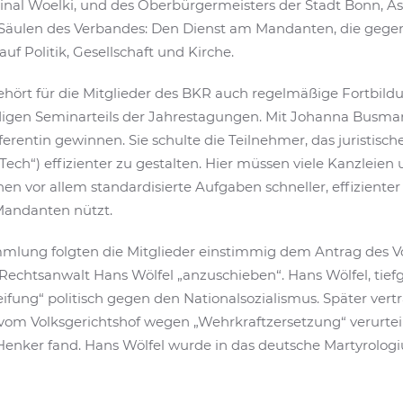
dinal Woelki, und des Oberbürgermeisters der Stadt Bonn, A
i Säulen des Verbandes: Den Dienst am Mandanten, die gege
f Politik, Gesellschaft und Kirche.
ört für die Mitglieder des BKR auch regelmäßige Fortbild
digen Seminarteils der Jahrestagungen. Mit Johanna Busm
eferentin gewinnen. Sie schulte die Teilnehmer, das juristisc
Tech“) effizienter zu gestalten. Hier müssen viele Kanzleien
n vor allem standardisierte Aufgaben schneller, effizienter
andanten nützt.
mlung folgten die Mitglieder einstimmig dem Antrag des Vo
Rechtsanwalt Hans Wölfel „anzuschieben“. Hans Wölfel, tiefg
eifung“ politisch gegen den Nationalsozialismus. Später ver
, vom Volksgerichtshof wegen „Wehrkraftzersetzung“ verurtei
nker fand. Hans Wölfel wurde in das deutsche Martyrologi