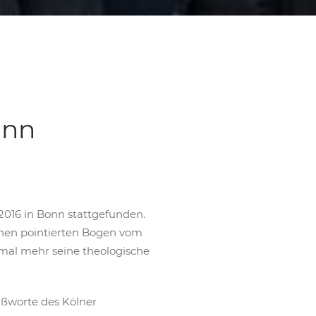
onn
2016 in Bonn stattgefunden.
einen pointierten Bogen vom
nmal mehr seine theologische
ußworte des Kölner