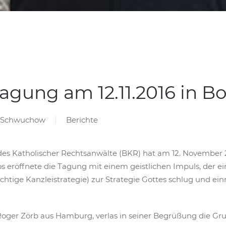
agung am 12.11.2016 in B
n Schwuchow
Berichte
des Katholischer Rechtsanwälte (BKR) hat am 12. November 
oos eröffnete die Tagung mit einem geistlichen Impuls, der 
htige Kanzleistrategie) zur Strategie Gottes schlug und ei
Roger Zörb aus Hamburg, verlas in seiner Begrüßung die Gr