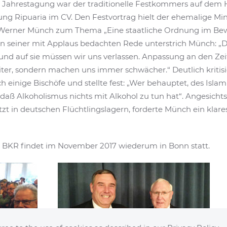
Jahrestagung war der traditionelle Festkommers auf dem 
g Ripuaria im CV. Den Festvortrag hielt der ehemalige Min
. Werner Münch zum Thema „Eine staatliche Ordnung im Be
n seiner mit Applaus bedachten Rede unterstrich Münch: „D
 und auf sie müssen wir uns verlassen. Anpassung an den Ze
eiter, sondern machen uns immer schwächer.“ Deutlich kritisi
 einige Bischöfe und stellte fest: „Wer behauptet, des Isl
, daß Alkoholismus nichts mit Alkohol zu tun hat“. Angesicht
etzt in deutschen Flüchtlingslagern, forderte Münch ein klar
 BKR findet im November 2017 wiederum in Bonn statt.