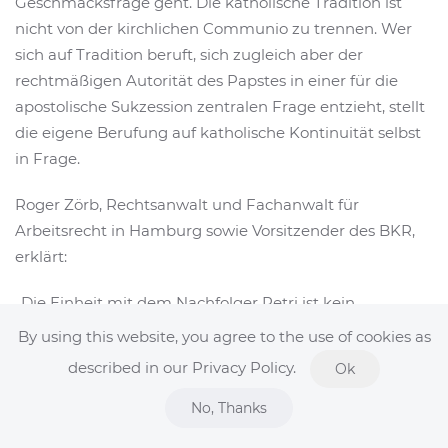
Geschmacksfrage geht. Die katholische Tradition ist
nicht von der kirchlichen Communio zu trennen. Wer
sich auf Tradition beruft, sich zugleich aber der
rechtmäßigen Autorität des Papstes in einer für die
apostolische Sukzession zentralen Frage entzieht, stellt
die eigene Berufung auf katholische Kontinuität selbst
in Frage.
Roger Zörb, Rechtsanwalt und Fachanwalt für
Arbeitsrecht in Hamburg sowie Vorsitzender des BKR,
erklärt:
„Die Einheit mit dem Nachfolger Petri ist kein
äußerliches Ordnungselement, das man bei Bedarf
By using this website, you agree to the use of cookies as
suspendieren kann. Sie gehört zur Verfassung der
described in our Privacy Policy.
Ok
katholischen Kirche. Eine Bischofsweihe gegen den
erklärten Willen des Papstes ist daher kein Zeichen
No, Thanks
besonderer Treue zur Tradition, sondern ein Akt des