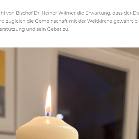
l von Bischof Dr. Heiner Wilmer die Erwartung, dass der Di
und zugleich die Gemeinschaft mit der Weltkirche gewahrt bl
erstützung und sein Gebet zu.