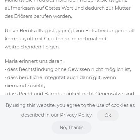
aufmerksam auf Gottes Wort und dadurch zur Mutter
des Erlösers berufen worden.
Unser Berufsalltag ist geprägt von Entscheidungen – oft
komplex, oft mit Grautönen, manchmal mit
weitreichenden Folgen.
Maria erinnert uns daran,
• dass Rechtsfindung ohne Gewissen nicht möglich ist,
• dass berufliche Integrität auch dann gilt, wenn
niemand zusieht,
• dass Recht und Barmherzigkeit nicht Gegensätze sind,
• und dass unser Ja – unser tägliches berufliches Ja –
By using this website, you agree to the use of cookies as
kraftvoll, klar und wahrhaftig sein darf.
described in our Privacy Policy.
Ok
Wie Maria dürfen wir sagen:
No, Thanks
„Mir geschehe, wie du es willst“ – und daraus Mut,